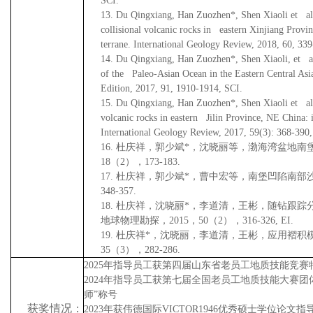
SCI.
13.
Du Qingxiang, Han Zuozhen*, Shen Xiaoli et al
collisional volcanic rocks in eastern Xinjiang Provi
terrane. International Geology Review, 2018, 60, 33
14.
Du Qingxiang, Han Zuozhen*, Shen Xiaoli, et al.
of the Paleo-Asian Ocean in the Eastern Central As
Edition, 2017, 91, 1910-1914, SCI.
15.
Du Qingxiang, Han Zuozhen*, Shen Xiaoli et al
volcanic rocks in eastern Jilin Province, NE China: 
International Geology Review, 2017, 59(3): 368-390,
16.
杜庆祥，郭少斌
*
，沈晓丽等，渤海湾盆地南
18
（
2
），
173-183.
17.
杜庆祥，郭少斌
*
，曹中宏等，南堡凹陷南部
348-357.
18.
杜庆祥，沈晓丽
*
，李道清，王彬，随钻跟踪
地球物理勘探，
2015
，
50
（
2
），
316-326, EI.
19.
杜庆祥
*
，沈晓丽，李道清，王彬，应用褶积
35
（
3
），
282-286.
2025
年指导员工获第四届山东省老员工地质技能竞赛特
2024
年指导员工获第七届全国老员工地质技能大赛团
师”称号
获奖情况：
2023
年获伟德国际VICTOR1946优秀硕士学位论文指