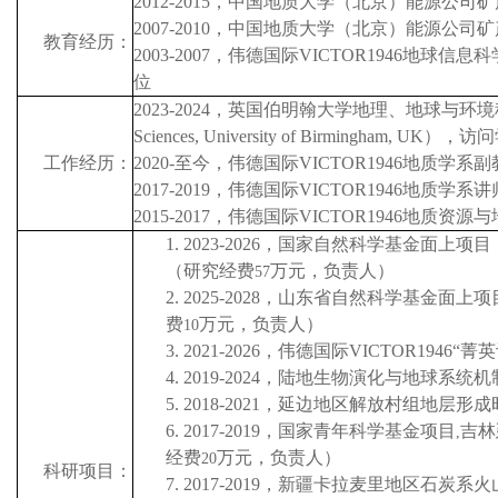
2012-2015
，中国地质大学（北京）能源公司矿
2007-2010
，中国地质大学（北京）能源公司矿
教育经历：
2003-2007
，伟德国际VICTOR1946地球信
位
2023-2024
，英国伯明翰大学地理、地球与环境
Sciences, University of Birmingham
,
UK
），访问
工作经历：
2020-
至今，伟德国际VICTOR1946地质学系副
2017-2019
，伟德国际VICTOR1946地质学系讲
2015-2017
，伟德国际VICTOR1946地质资源
1.
2023-2026
，国家自然科学基金面上项目
（研究经费
万元，负责人）
57
2.
2025-2028
，山东省自然科学基金面上项
费
万元，负责人）
10
3.
2021-2026
，伟德国际VICTOR1946“
4.
2019-2024
，陆地生物演化与地球系统机
5.
2018-2021
，延边地区解放村组地层形成
6.
2017-2019
，国家青年科学基金项目
吉林
,
经费
万元，负责人）
20
科研项目：
7.
2017-2019
，新疆卡拉麦里地区石炭系火