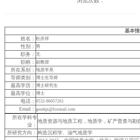
浏览次数：
基本情
姓名：
杜庆祥
性别：
男
职务：
无
职称：
副教授
所在系别：
地质学系
导师类别：
博士生导师
最高学历：
博士研究生
最高学位：
博士
电话：
0532-86057261
Email
：
geodqx@foxmail.com
所在学科专
地质资源与地质工程，地质学，矿产普查与勘
业：
所研究方向：
构造沉积学、油气地质学