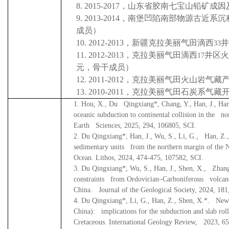
8.
2015-2017
，山东省胶南七宝山铅矿成因
9.
2013-2014
，南堡凹陷南部物源古近系沉
成员）
10.
2012-2013
，新疆克拉美丽气田滴西
井
33
11.
2012-2013
，克拉美丽气田滴西
井区火
17
元，骨干成员）
12.
2011-2012
，克拉美丽气田火山岩气藏
13.
2010-2011
，克拉美丽气田石炭系气藏
1.
Hou, X., Du Qingxiang*, Chang, Y., Han, J., Han
oceanic subduction to continental collision in the n
Earth Sciences, 2025, 294, 106805, SCI.
2.
Du Qingxiang*, Han, J., Wu, S., Li, G., Han, Z.,
sedimentary units from the northern margin of the N
Ocean. Lithos, 2024, 474-475, 107582, SCI.
3.
Du Qingxiang*, Wu, S., Han, J., Shen, X., Zhang,
constraints from Ordovician
–
Carboniferous volcano
China. Journal of the Geological Society, 2024, 181
4.
Du Qingxiang*, Li, G., Han, Z., Shen, X.*. New 
China): implications for the subduction and slab rol
Cretaceous. International Geology Review, 2023, 65