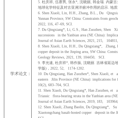
5.
杜庆祥
,
伍赛男
,
张永
*,
沈晓丽
,
韩金瑞
.
内蒙古
地球化学特征及对古亚洲洋俯冲作用的启示
.
地质
6.
Shen Xiaoli, Lin, H.H., Zhang, B.L., Du Qingxian
Yunnan Province, SW China: Constraints from geochr
2022, 116, 47
–
69, SCI.
7.
Du Qingxiang*, Li, G.S., Han Zuozhen, Shen Xiaol
successions in the Yanbian area (NE China): Implicat
Journal of Asian Earth Sciences, 2021, 215, 104811
8.
Shen Xiaoli, Lin, H.H., Du Qingxiang*, Zhang, B.
copper deposit in the Jinping area, SW China: Const
Geology Reviews, 2021, 139, 104450, SCI.
9.
李光速
,
杜庆祥
*,
韩作振
,
沈晓丽
.
吉林省延边
学版
)
，
2022, 52, 1174-1202.
学术论文：
10.
Du Qingxiang, Han Zuozhen*, Shen Xiaoli, et al
eastern Jilin Province (NE China): implications for 
10(2), 683
–
704, SCI.
11.
Shen Xiaoli, Du Qingxiang*, Han Zuozhen, et al
Triassic flora-bearing strata in the Yanbian area (N
Journal of Asian Earth Sciences, 2019, 183, 103964
12.
Shen Xiaoli, Zhang Baolin, Du Qingxiang*, Su
Xiaotongchang basalt-hosted copper deposit in the