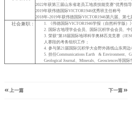
2022
年获第三届山东省老员工地质技能竞赛“优秀指导
2019
年获伟德国际VICTOR1946优秀班主任称号
2018
年
-2019
年获伟德国际VICTOR1946第六届、
社会兼职：
1.
《伟德国际VICTOR1946学报（自然科学
2.
国际古地理学会会员、国际沉积学会会员、中
3.
荣获“第
18
届国际地球科学奥林匹克竞赛（
IES
人赛段的考务组织工作；
4.
参与第
21
届国际沉积学大会野外路线山东周边
5.
担任
Communications Earth & Environment
、
G
Geological Journal
、
Minerals
、
Geosciences
等国际
上一篇
下一篇