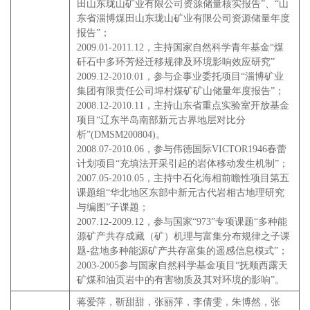
田山东珑山矿业有限公司资源储量核实报告”、“山
东省淄博煤田山东珑山矿业有限公司资源储量年度
报告”；
2009.01-2011.12，主持国家自然科学青年基金“煤
矸石中多环芳烃迁移规律及环境影响效应研究”
2009.12-2010.01，参与企事业委托项目“淄博矿业
集团有限责任公司埠村煤矿矿山储量年度报告”；
2008.12-2010.11，主持山东省重点实验室开放基金
项目“辽东半岛南部新元古界地层对比分
析”(DMSM200804)。
2008.07-2010.06，参与伟德国际VICTOR1946春蕾
计划项目“充填法开采引起的岩体移动发生机制”；
2007.05-2010.05，主持中石化海相前瞻性项目第五
课题组“华北地区东部中新元古代岩相古地理研究
与编图”子课题；
2007.12-2009.12，参与国家“973”专项课题“多种能
源矿产共存成藏（矿）机理与富集分布规律之子课
题-盆地多种能源矿产共存富集的遥感信息模式”；
2003-2005参与国家自然科学基金项目“抚顺西露天
矿煤和油页岩中的有害物质及其对环境的影响”。
蒋爱萍，靳甜甜，张丽萍，李倩雯，朱博然，张