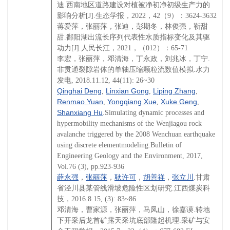
迪.西南地区道路建设对植被净初净初级生产力的
影响分析[J].生态学报
，2022，42（9）：3624-3632
蒋爱萍，张丽萍，张迪，彭期冬，林俊强，靳甜
甜.鄱阳湖出流长序列代表性水质指标变化及其驱
动力[J].
人民长江，2021，（012）：65-71
李宏，张丽萍，邓清海，丁永政，刘兆冰，丁宁.
非贯通裂隙岩体的单轴压缩颗粒流数值模拟.水力
发电, 2018.11.12, 44(11): 26~30
Qinghai Deng
Linxian Gong
Liping Zhang
,
,
,
Renmao Yuan
Yongqiang Xue
Xuke Geng
,
,
,
Shanxiang Hu
.Simulating dynamic processes and
hypermobility mechanisms of the Wenjiagou rock
avalanche triggered by the 2008 Wenchuan earthquake
using discrete elementmodeling.Bulletin of
Engineering Geology and the Environment, 2017,
Vol.76 (3), pp.923-936
薛永强
张丽萍
耿许可
胡善祥
张立川
，
，
，
，
.甘肃
省泾川县某管线滑坡危险性区划研究.江西煤炭科
技，2016.8.15, (3): 83~86
邓清海，曹家源，张丽萍，马凤山，徐嘉谟.转地
下开采后龙首矿露天采坑底部隆起机理.采矿与安