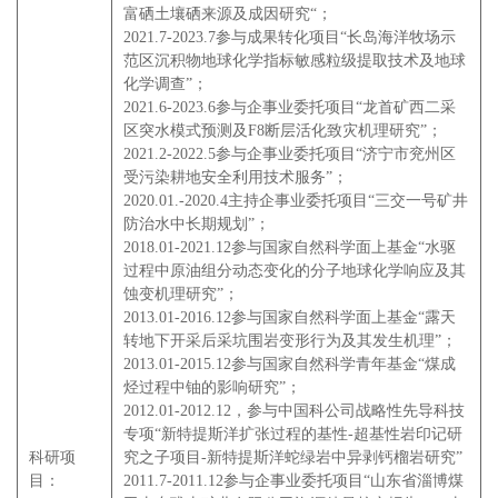
富硒土壤硒来源及成因研究“；
2021.7-2023.7参与成果转化项目“长岛海洋牧场示
范区沉积物地球化学指标敏感粒级提取技术及地球
化学调查”；
2021.6-2023.6参与企事业委托项目“龙首矿西二采
区突水模式预测及F8断层活化致灾机理研究”；
2021.2-2022.5参与企事业委托项目“济宁市兖州区
受污染耕地安全利用技术服务”；
2020.01.-2020.4主持企事业委托项目“三交一号矿井
防治水中长期规划”；
2018.01-2021.12参与国家自然科学面上基金“水驱
过程中原油组分动态变化的分子地球化学响应及其
蚀变机理研究”；
2013.01-2016.12参与国家自然科学面上基金“露天
转地下开采后采坑围岩变形行为及其发生机理”；
2013.01-2015.12参与国家自然科学青年基金“煤成
烃过程中铀的影响研究”；
2012.01-2012.12，参与中国科公司战略性先导科技
专项“新特提斯洋扩张过程的基性-超基性岩印记研
科研项
究之子项目-新特提斯洋蛇绿岩中异剥钙榴岩研究”
目：
2011.7-2011.12参与企事业委托项目“山东省淄博煤