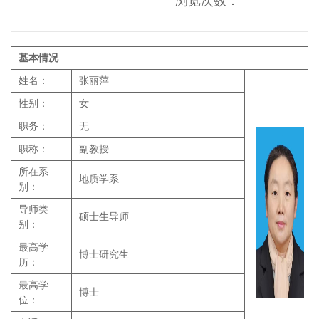
浏览次数：
基本情况
姓名：
张丽萍
性别：
女
职务：
无
职称：
副教授
所在系
地质学系
别：
导师类
硕士生导师
别：
最高学
博士研究生
历：
最高学
博士
位：