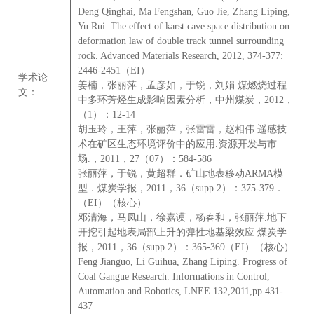
Deng Qinghai, Ma Fengshan, Guo Jie, Zhang Liping,
Yu Rui. The effect of karst cave space distribution on
deformation law of double track tunnel surrounding
rock. Advanced Materials Research, 2012, 374-377:
2446-2451（EI）
学术论
姜楠，张丽萍，孟彦如，于锐，刘娟.煤燃烧过程
文：
中多环芳烃生成影响因素分析，中州煤炭，2012，
（1）：12-14
胡玉玲，王萍，张丽萍，张雷雷，赵相伟.遥感技
术在矿区生态环境评价中的应用.资源开发与市
场.，2011，27（07）：584-586
张丽萍，于锐，黄超群．矿山地表移动ARMA模
型．煤炭学报，2011，36（supp.2）：375-379．
（EI）（核心）
邓清海，马凤山，徐嘉谟，杨春和，张丽萍.地下
开挖引起地表局部上升的弹性地基梁效应.煤炭学
报，2011，36（supp.2）：365-369（EI）（核心）
Feng Jianguo, Li Guihua, Zhang Liping. Progress of
Coal Gangue Research. Informations in Control,
Automation and Robotics, LNEE 132,2011,pp.431-
437