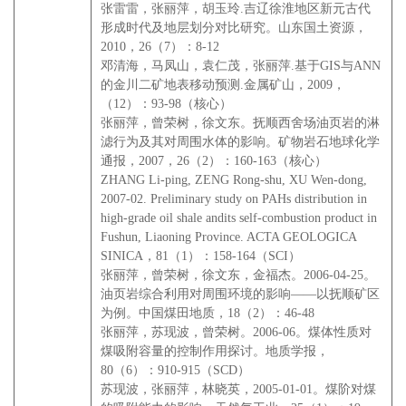
张雷雷，张丽萍，胡玉玲.吉辽徐淮地区新元古代
形成时代及地层划分对比研究。山东国土资源，
2010，26（7）：8-12
邓清海，马凤山，袁仁茂，张丽萍.基于GIS与ANN
的金川二矿地表移动预测.金属矿山，2009，
（12）：93-98（核心）
张丽萍，曾荣树，徐文东。抚顺西舍场油页岩的淋
滤行为及其对周围水体的影响。矿物岩石地球化学
通报，2007，26（2）：160-163（核心）
ZHANG Li-ping, ZENG Rong-shu, XU Wen-dong,
2007-02. Preliminary study on PAHs distribution in
high-grade oil shale andits self-combustion product in
Fushun, Liaoning Province. ACTA GEOLOGICA
SINICA，81（1）：158-164（SCI）
张丽萍，曾荣树，徐文东，金福杰。
2006-04-25。
油页岩综合利用对周围环境的影响——以抚顺矿区
为例。中国煤田地质，18（2）：46-48
张丽萍，苏现波，曾荣树。2006-06。煤体性质对
煤吸附容量的控制作用探讨。地质学报，
80（6）：910-915（SCD）
苏现波，张丽萍，林晓英，2005-01-01。煤阶对煤