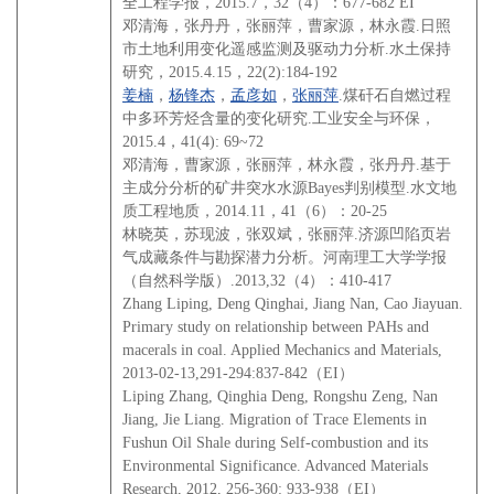
全工程学报，2015.7，32（4）：677-682 EI
邓清海，张丹丹，张丽萍，曹家源，林永霞.日照
市土地利用变化遥感监测及驱动力分析.水土保持
研究，2015.4.15，22(2):184-192
姜楠
杨锋杰
孟彦如
张丽萍
，
，
，
.煤矸石自燃过程
中多环芳烃含量的变化研究.工业安全与环保，
2015.4，41(4): 69~72
邓清海，曹家源，张丽萍，林永霞，张丹丹.基于
主成分分析的矿井突水水源Bayes判别模型.水文地
质工程地质，2014.11，41（6）：20-25
林晓英，苏现波，张双斌，张丽萍.济源凹陷页岩
气成藏条件与勘探潜力分析。河南理工大学学报
（自然科学版）.2013,32（4）：410-417
Zhang Liping, Deng Qinghai, Jiang Nan, Cao Jiayuan.
Primary study on relationship between PAHs and
macerals in coal. Applied Mechanics and Materials,
2013-02-13,291-294:837-842（EI）
Liping Zhang, Qinghia Deng, Rongshu Zeng, Nan
Jiang, Jie Liang. Migration of Trace Elements in
Fushun Oil Shale during Self-combustion and its
Environmental Significance. Advanced Materials
Research, 2012, 256-360: 933-938（EI）