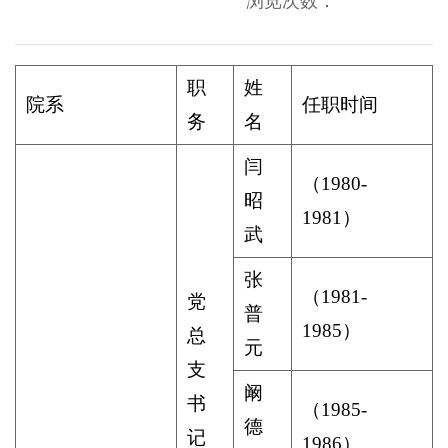
浏览次数：
职
姓
院系
任职时间
务
名
闫
（
1980-
昭
1981
）
武
张
（
1981-
党
普
1985
）
总
元
支
阚
书
（
1985-
德
记
1986
）