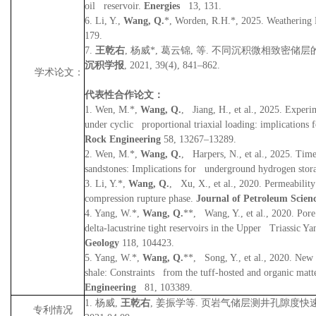
oil reservoir.
Energies
13, 131.
6. Li, Y.,
Wang, Q.
*, Worden, R.H.*, 2025.
Weathering 
179.
7.
王乾右
,
杨威
*,
葛云锦
,
等
.
不同沉积微相致密储层
沉积学报
, 2021, 39(4), 841–862.
学术论文：
代表性合作论文：
1. Wen, M.*,
Wang, Q.
, Jiang, H., et al., 2025.
Experim
under cyclic proportional triaxial loading: implications
Rock Engineering
58, 13267–13289.
2. Wen, M.*,
Wang, Q.
, Harpers, N., et al., 2025.
Time
sandstones: Implications for underground hydrogen stor
3. Li, Y.*,
Wang, Q.
, Xu, X., et al., 2020.
Permeability
compression rupture phase.
Journal of Petroleum Scien
4. Yang, W.*,
Wang, Q.
**, Wang, Y., et al., 2020.
Pore
delta-lacustrine tight reservoirs in the Upper Triassic
Geology
118, 104423.
5. Yang, W.*,
Wang, Q.
**, Song, Y., et al., 2020.
New s
shale: Constraints from the tuff-hosted and organic matt
Engineering
81, 103389.
1.
杨威
,
王乾右
,
姜振学等
.
页岩气储层测井孔隙度快
专利情况