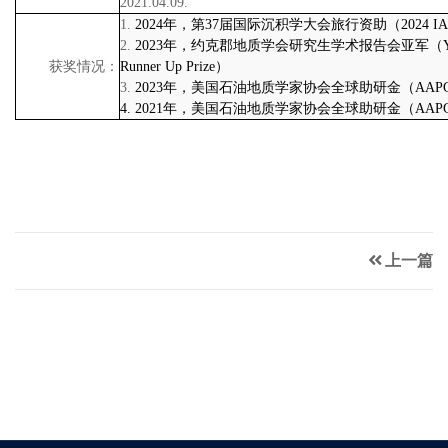
2021.04.09.
1.
2024
年，第
37
届国际沉积学大会旅行资助（
2024 IA
2.
2023
年，约克郡地质学会研究生学术报告会亚军（
获奖情况：
Runner Up Prize
）
3.
2023
年，美国石油地质学家协会全球助研金（
AAPG
4. 2021
年，美国石油地质学家协会全球助研金（
AAPG
上一篇