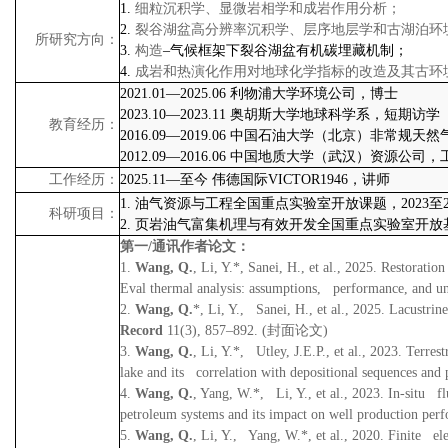
1.
细粒沉积学、显微岩相学和成岩作用分析；
2.
裂谷湖盆高分辨率沉积学、层序地层学和古湖泊环
所研究方向：
3.
构造
–
气候框架下裂谷湖盆有机碳埋藏机制；
4.
成岩和热演化作用对地球化学指标的改造及其古环
2021.01
—
2025.06
利物浦大学环境公司，博士
2023.10
—
2023.11
奥胡斯大学地球科学系，短期访学
教育经历：
2016.09
—
2019.06
中国石油大学（北京）非常规天然
2012.09
—
2016.06
中国地质大学（武汉）资源公司，
工作经历：
2025.11
—至今
伟德国际VICTOR1946，讲师
1.
油气资源与工程全国重点实验室开放课题，
2023
至
科研项目：
2.
页岩油气富集机理与有效开发全国重点实验室开放
第一
/
通讯作者论文
：
1.
Wang, Q.
, Li, Y.*, Sanei, H., et al., 2025.
Restoration
Eval thermal analysis: assumptions, performance, and unc
2.
Wang, Q.
*, Li, Y., Sanei, H., et al., 2025.
Lacustrine
Record
11(3), 857–892. (
封面论文
)
3.
Wang, Q.
, Li, Y.*, Utley, J.E.P., et al., 2023.
Terrest
lake and its correlation with depositional sequences and 
4.
Wang, Q.
, Yang, W.*, Li, Y., et al., 2023.
In-situ fl
petroleum systems and its impact on well production per
5.
Wang, Q.
, Li, Y., Yang, W.*, et al., 2020.
Finite ele