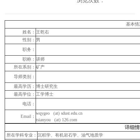
浏览次数：
基本情
姓名：
王乾右
性别：
男
职务：
职称：
讲师
所在系别：
矿产
导师类别：
最高学历：
博士研究生
最高学位：
工学博士
电话：
wqygeo (at) sdust.edu.cn
Email
：
tsianyou (at) 126.com
详细情
所在学科专业：
沉积学、有机岩石学、油气地质学