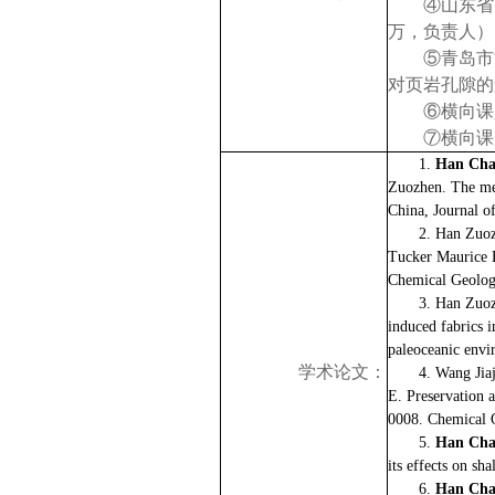
④山东省
万，负责人）
⑤青岛市
对页岩孔隙的
⑥横向课
⑦横向课
1.
Han Cha
Zuozhen. The mec
China, Journal o
2.
Han Zuoz
Tucker Maurice 
Chemical Geolog
3.
Han Zuoz
induced fabrics 
paleoceanic env
学术论文：
4.
Wang Jia
E. Preservation 
0008. Chemical 
5.
Han Cha
its effects on sh
6.
Han
Cha