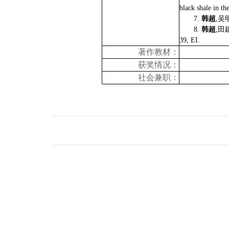
black shale in t
7.
韩超
,
吴
8.
韩超
,
田
39, EI.
著作教材：
获奖情况：
社会兼职：