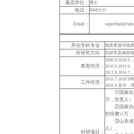
最高学位：
博士
电话：
80681133
Email
：
superhan@sdus
所在学科专业：
地质资源与地
所研究方向：
沉积学及储层
2006.9-2010.6
，
教育经历：
2010.9-2013.6
，
2013.9-2016.7
，
2016.7-2018.9
伟
工作经历：
2018.9-
至今，伟德
①国家自
万，负责人）
②国家自
究经费
万，
21
③山东省
人）。
科研项目：