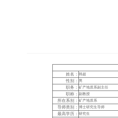
姓名：
韩超
性别：
男
职务：
矿产地质系副主任
职称：
副教授
所在系别：
矿产地质系
导师类别：
博士研究生导师
最高学历：
研究生