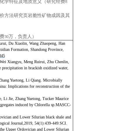
化学特征及地质意义（研究经费
8
价方法研究页岩脆性矿物成因及其
费
万，负责人）
30
ourui, Du Xiaolin, Wang Zhaopeng, Han
midian Formation, Shandong Province,
345
Wei Xiangyu, Meng Ruirui, Zhu Chenlin,
precipitation in brackish oxidized water,
hang Yuetong, Li Qiang. Microbially
na: Implications for reconstruction of the
 Li Jie, Zhang Yuetong, Tucker Maurice
 aggregates induced by Chlorella sp.MASCC-
ovician and Lower Silurian black shale and
ological Journal,2019, 54(1):439-449.SCI.
of the Upper Ordovician and Lower Silurian