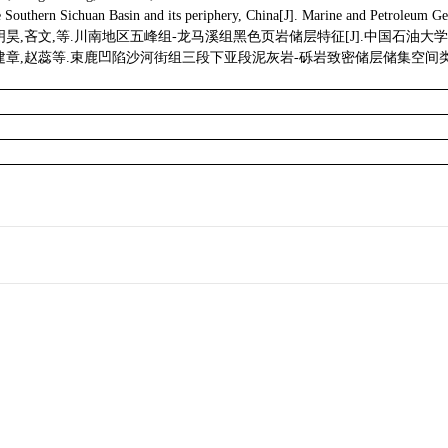
he Southern Sichuan Basin and its periphery, China[J]. Marine and Petroleum G
明昊
,
吝文
,
等
.
川南地区五峰组
-
龙马溪组黑色页岩储层特征
[J].
中国石油大学
建章
,
赵蕊等
.
束鹿凹陷沙河街组三段下亚段泥灰岩
-
砾岩致密储层储集空间