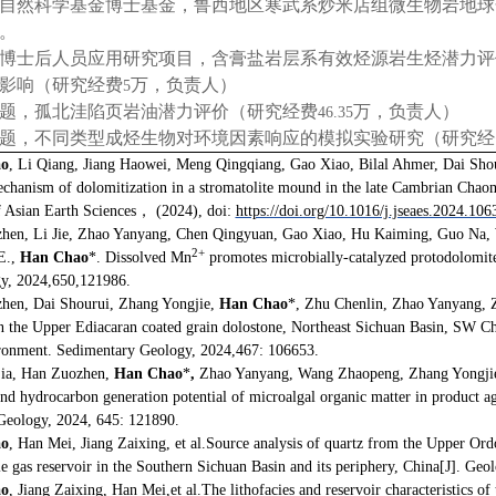
自然科学基金博士基金，鲁西地区寒武系炒米店组微生物岩地球
。
博士后人员应用研究项目，含膏盐岩层系有效烃源岩生烃潜力评
影响（研究经费
万，负责人）
5
题，孤北洼陷页岩油潜力评价（研究经费
万，负责人）
46.35
题，不同类型成烃生物对环境因素响应的模拟实验研究（研究经
o
, Li Qiang, Jiang Haowei, Meng Qingqiang, Gao Xiao, Bilal Ahmer, Dai Sh
hanism of dolomitization in a stromatolite mound in the late Cambrian Chao
f Asian Earth Sciences
，
(2024), doi:
https://doi.org/10.1016/j.jseaes.2024.106
hen, Li Jie, Zhao Yanyang, Chen Qingyuan, Gao Xiao, Hu Kaiming, Guo Na, 
2+
E.,
Han Chao
*. Dissolved Mn
promotes microbially-catalyzed protodolomite 
y, 2024,650,121986.
hen, Dai Shourui, Zhang Yongjie,
Han Chao
*, Zhu Chenlin, Zhao Yanyang, Z
in the Upper Ediacaran coated grain dolostone, Northeast Sichuan Basin, SW Chi
ironment. Sedimentary Geology, 2024,467: 106653.
jia, Han Zuozhen,
Han Chao
*
,
Zhao Yanyang, Wang Zhaopeng, Zhang Yongjie,
and hydrocarbon generation potential of microalgal organic matter in product
Geology, 2024, 645: 121890.
o
, Han Mei, Jiang Zaixing, et al.Source analysis of quartz from the Upper Ord
ale gas reservoir in the Southern Sichuan Basin and its periphery, China[J]. Ge
o
, Jiang Zaixing, Han Mei,et al.The lithofacies and reservoir characteristics 