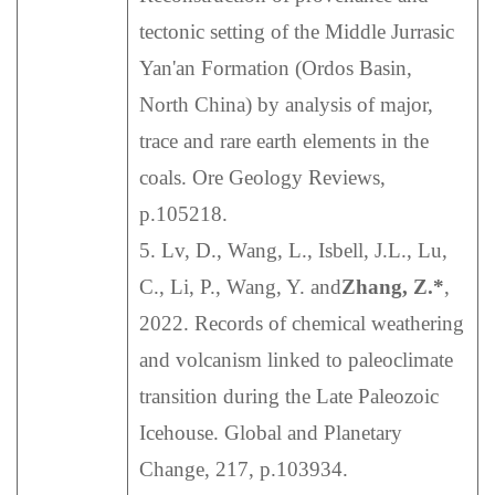
tectonic setting of the Middle Jurrasic
Yan'an Formation (Ordos Basin,
North China) by analysis of major,
trace and rare earth elements in the
coals. Ore Geology Reviews,
p.105218.
5. Lv, D., Wang, L., Isbell, J.L., Lu,
C., Li, P., Wang, Y. and
Zhang, Z.*
,
2022. Records of chemical weathering
and volcanism linked to paleoclimate
transition during the Late Paleozoic
Icehouse. Global and Planetary
Change, 217, p.103934.