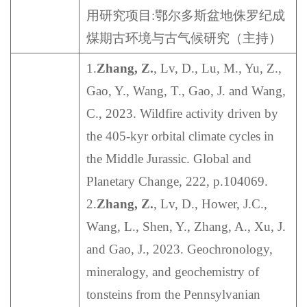
用研究项目:鄂尔多斯盆地侏罗纪成
煤期古环境与古气候研究（主持）
1.
Zhang, Z.
, Lv, D., Lu, M., Yu, Z.,
Gao, Y., Wang, T., Gao, J. and Wang,
C., 2023. Wildfire activity driven by
the 405-kyr orbital climate cycles in
the Middle Jurassic. Global and
Planetary Change, 222, p.104069.
2.
Zhang, Z.
, Lv, D., Hower, J.C.,
Wang, L., Shen, Y., Zhang, A., Xu, J.
and Gao, J., 2023. Geochronology,
mineralogy, and geochemistry of
tonsteins from the Pennsylvanian