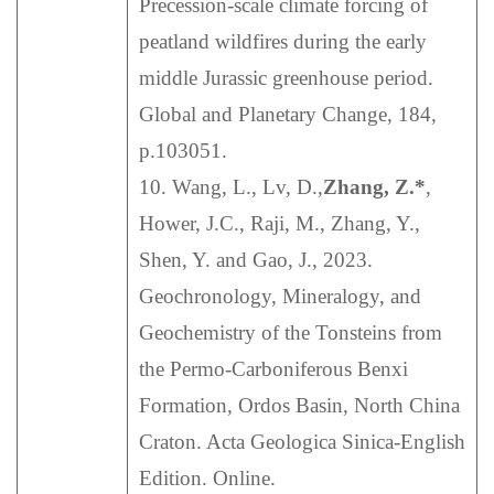
Precession-scale climate forcing of
peatland wildfires during the early
middle Jurassic greenhouse period.
Global and Planetary Change, 184,
p.103051.
10. Wang, L., Lv, D.,
Zhang, Z.*
,
Hower, J.C., Raji, M., Zhang, Y.,
Shen, Y. and Gao, J., 2023.
Geochronology, Mineralogy, and
Geochemistry of the Tonsteins from
the Permo‐Carboniferous Benxi
Formation, Ordos Basin, North China
Craton. Acta Geologica Sinica‐English
Edition. Online.