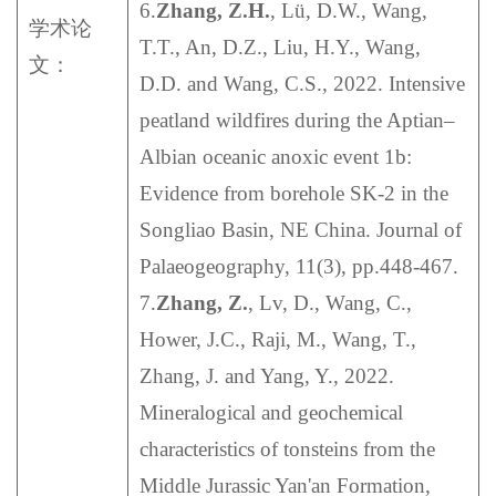
6.
Zhang, Z.H.
, Lü, D.W., Wang,
学术论
T.T., An, D.Z., Liu, H.Y., Wang,
文：
D.D. and Wang, C.S., 2022. Intensive
peatland wildfires during the Aptian–
Albian oceanic anoxic event 1b:
Evidence from borehole SK-2 in the
Songliao Basin, NE China. Journal of
Palaeogeography, 11(3), pp.448-467.
7.
Zhang, Z.
, Lv, D., Wang, C.,
Hower, J.C., Raji, M., Wang, T.,
Zhang, J. and Yang, Y., 2022.
Mineralogical and geochemical
characteristics of tonsteins from the
Middle Jurassic Yan'an Formation,