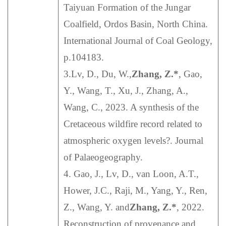
Taiyuan Formation of the Jungar
Coalfield, Ordos Basin, North China.
International Journal of Coal Geology,
p.104183.
3.Lv, D., Du, W.,
Zhang, Z.*
, Gao,
Y., Wang, T., Xu, J., Zhang, A.,
Wang, C., 2023. A synthesis of the
Cretaceous wildfire record related to
atmospheric oxygen levels?. Journal
of Palaeogeography.
4. Gao, J., Lv, D., van Loon, A.T.,
Hower, J.C., Raji, M., Yang, Y., Ren,
Z., Wang, Y. and
Zhang, Z.*
, 2022.
Reconstruction of provenance and