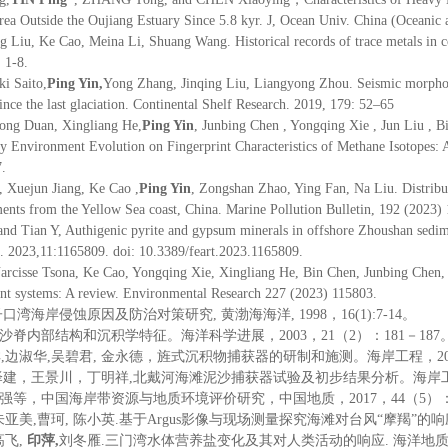
a Outside the Oujiang Estuary Since 5.8 kyr. J, Ocean Univ. China (Oceanic 
ng Liu, Ke Cao, Meina Li, Shuang Wang. Historical records of trace metals in c
 1-8.
ki Saito,
Ping Yin,
Yong Zhang, Jinqing Liu, Liangyong Zhou. Seismic morphology
nce the last glaciation. Continental Shelf Research. 2019, 179: 52–65
ong Duan, Xingliang He,
Ping Yin
, Junbing Chen , Yongqing Xie , Jun Liu , 
y Environment Evolution on Fingerprint Characteristics of Methane Isotopes
.
 Xuejun Jiang, Ke Cao ,
Ping Yin
, Zongshan Zhao, Ying Fan, Na Liu. Distribut
ments from the Yellow Sea coast, China. Marine Pollution Bulletin, 192 (2023)
and Tian Y, Authigenic pyrite and gypsum minerals in offshore Zhoushan sedi
i. 2023,11:1165809. doi: 10.3389/feart.2023.1165809.
Narcisse Tsona, Ke Cao, Yongqing Xie, Xingliang He, Bin Chen, Junbing Chen,
ent systems: A review. Environmental Research 227 (2023) 115803.
湾海岸侵蚀原因及防治对策研究, 黄渤海海洋, 1998，16(1):7-14。
脊内部结构和沉积学特征。海洋科学进展，2003，21（2）：181－187
祥,边淑华,吴碧君, 金永德，旌式沉积物捕获器的研制和施测。海岸工程，200
建，王景川，丁明祥,北戴河海滩泥沙捕获器试验及初步结果分析。海岸工程，2
等，中国海岸带资源与地质环境评价研究，中国地质，2017，44（5）：41
亚美,曹珂, 陈小英.基于Argus影像与现场测量探究海滩对台风“摩羯”的响应特征. 
高飞,
印萍
,
刘冬雁.三门湾水体营养盐变化及其对人类活动的响应. 海洋地质前沿, 2021