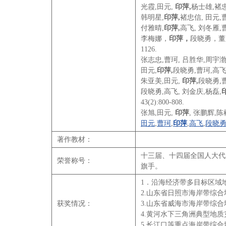
光霞,田元,
印萍
,
杨士雄,褚忠
韩明星,
印萍
,
褚忠信, 田元,
付雅晴,
印萍
,
高飞, 刘冬雁,曹
李梅娜，
印萍，
段晓勇，董超
1126.
张志忠,曹珂, 吕胜华,周宇渤
田元,
印萍
,
段晓勇,曹珂,高飞.
朱亚美,田元,
印萍
,
段晓勇,
段晓勇,高飞, 刘金庆,杨磊,
43(2):800-808.
张旭,田元,
印萍
, 张鹏辉,陈
田元
曹珂
印萍
高飞
段晓
,
,
,
,
著作教材：
十三届、十四届全国人大代
荣誉称号：
旗手。
1．沿海经济带多目标区域
2.山东省日照市海岸带综
获奖情况：
3.山东省威海市海岸带综
4.黄河水下三角洲典型地
5.长江口等重点海岸带综合