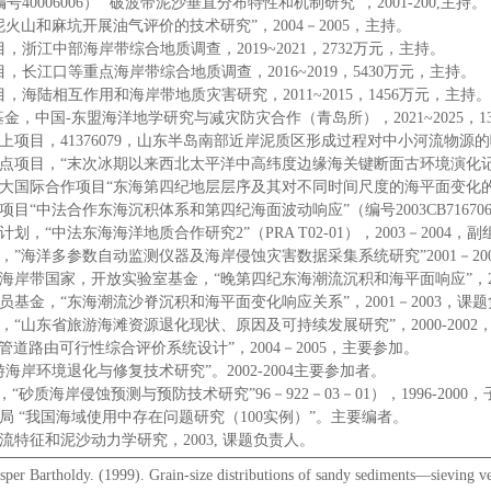
0006006） “破波带泥沙垂直分布特性和机制研究”，2001-200,主持。
泥火山和麻坑开展油气评价的技术研究”，2004－2005，主持。
浙江中部海岸带综合地质调查，2019~2021，2732万元，主持。
长江口等重点海岸带综合地质调查，2016~2019，5430万元，主持。
，海陆相互作用和海岸带地质灾害研究，2011~2015，1456万元，主持。
金，中国-东盟海洋地学研究与减灾防灾合作（青岛所），2021~2025，1
项目，41376079，山东半岛南部近岸泥质区形成过程对中小河流物源的响应
点项目，“末次冰期以来西北太平洋中高纬度边缘海关键断面古环境演化记录”，
大国际合作项目“东海第四纪地层层序及其对不同时间尺度的海平面变化的响应”（
目“中法合作东海沉积体系和第四纪海面波动响应”（编号2003CB716706）
，“中法东海海洋地质合作研究2”（PRA T02-01），2003－2004，
，”海洋多参数自动监测仪器及海岸侵蚀灾害数据采集系统研究”2001－20
海岸带国家，开放实验室基金，“晚第四纪东海潮流沉积和海平面响应”，200
员基金，“东海潮流沙脊沉积和海平面变化响应关系”，2001－2003，课
，“山东省旅游海滩资源退化现状、原因及可持续发展研究”，2000-2002
底管道路由可行性综合评价系统设计”，2004－2005，主要参加。
海岸环境退化与修复技术研究”。2002-2004主要参加者。
“砂质海岸侵蚀预测与预防技术研究”96－922－03－01），1996-200
家海洋局 “我国海域使用中存在问题研究（100实例）”。主要编者。
流特征和泥沙动力学研究，2003, 课题负责人。
sper Bartholdy. (1999). Grain-size distributions of sandy sediments—sieving ver