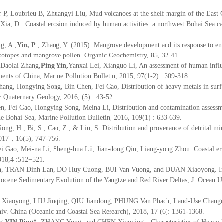
r P, Loubrieu B, Zhuangyi Liu, Mud volcanoes at the shelf margin of the East
 Xia, D.. Coastal erosion induced by human activities: a northwest Bohai Sea 
ng, A.,
Yin, P
., Zhang, Y. (2015). Mangrove development and its response to en
 isotopes and mangrove pollen. Organic Geochemistry, 85, 32-41.
 Daolai Zhang,
Ping Yin,
Yanxai Lei, Xianguo Li, An assessment of human influ
iments of China, Marine Pollution Bulletin, 2015, 97(1-2) : 309-318.
ang, Hongying Song, Bin Chen, Fei Gao, Distribution of heavy metals in surfa
& Quaternary Geology, 2016, (5) : 43-52.
n, Fei Gao, Hongying Song, Meina Li, Distribution and contamination assessme
he Bohai Sea, Marine Pollution Bulletin, 2016, 109(1) : 633-639.
Song, H., Bi, S., Cao, Z., & Liu, S. Distribution and provenance of detrital mi
2017，16(5), 747-756.
i Gao, Mei-na Li, Sheng-hua Lü, Jian-dong Qiu, Liang-yong Zhou. Coastal ero
018,4 :512−521.
 TRAN Dinh Lan, DO Huy Cuong, BUI Van Vuong, and DUAN Xiaoyong. Introd
ocene Sedimentary Evolution of the Yangtze and Red River Deltas, J. Ocean U
Xiaoyong, LIU Jinqing, QIU Jiandong, PHUNG Van Phach, Land-Use Changes 
v. China (Oceanic and Coastal Sea Research), 2018, 17 (6): 1361-1368.
g,
YIN Ping*
, ZHANG Yong, and CHEN Xiaoying，Characteristics of Heavy Min