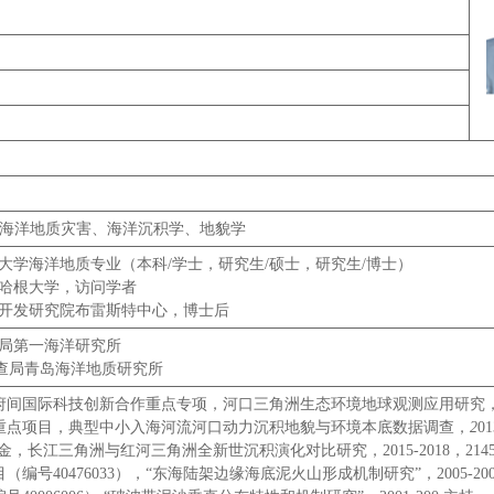
海洋地质灾害、海洋沉积学、地貌学
，青岛海洋大学海洋地质专业（本科/学士，研究生/硕士，研究生/博士）
丹麦根本哈根大学，访问学者
，法国海洋开发研究院布雷斯特中心，博士后
国家海洋局第一海洋研究所
质调查局青岛海洋地质研究所
国际科技创新合作重点专项，河口三角洲生态环境地球观测应用研究，SQ2019Y
重点项目，典型中小入海河流河口动力沉积地貌与环境本底数据调查，
2
0
金，长江三角洲与红河三角洲全新世沉积演化对比研究，2015-2018，21
编号40476033），“东海陆架边缘海底泥火山形成机制研究”，2005-20