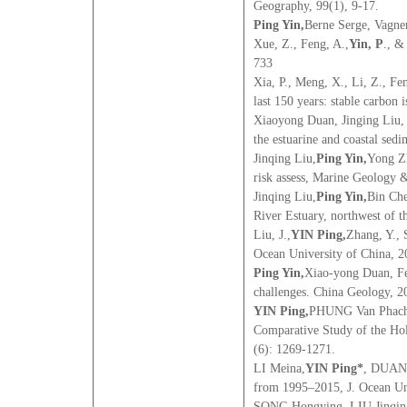
Geography, 99(1), 9-17.
Ping Yin,
Berne Serge, Vagne
Xue, Z., Feng, A.,
Yin, P
., &
733
Xia, P., Meng, X., Li, Z., Fe
last 150 years: stable carbon
Xiaoyong Duan, Jinging Liu,
the estuarine and coastal sed
Jinqing Liu,
Ping Yin,
Yong Zh
risk assess, Marine Geology 
Jinqing Liu,
Ping Yin,
Bin Che
River Estuary, northwest of t
Liu, J.,
YIN Ping,
Zhang, Y., 
Ocean University of China, 
Ping Yin,
Xiao-yong Duan, Fe
challenges. China Geology, 2
YIN Ping,
PHUNG Van Phach,
Comparative Study of the Hol
(6): 1269-1271.
LI Meina,
YIN Ping*
, DUAN 
from 1995–2015, J. Ocean Uni
SONG Hongying, LIU Jinqin