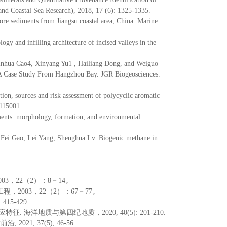
and Coastal Sea Research), 2018, 17 (6): 1325-1335.
ore sediments from Jiangsu coastal area, China. Marine
 and infilling architecture of incised valleys in the
Binhua Cao4, Xinyang Yu1 , Hailiang Dong, and Weiguo
: A Case Study From Hangzhou Bay. JGR Biogeosciences.
ion, sources and risk assessment of polycyclic aromatic
 115001.
ments: morphology, formation, and environmental
 Fei Gao, Lei Yang, Shenghua Lv. Biogenic methane in
。
3，22（2）：8－14。
003，22（2）：67－77。
5-429
海洋地质与第四纪地质，2020, 40(5): 201-210.
, 37(5), 46-56.