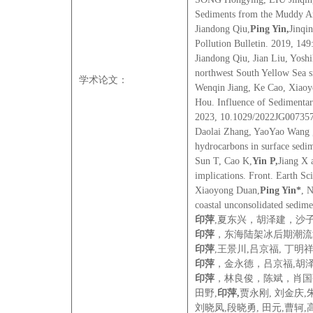
Sediments from the Muddy Are
Jiandong Qiu,
Ping Yin,
Jinqi
Pollution Bulletin. 2019, 149:
Jiandong Qiu, Jian Liu, Yoshi
northwest South Yellow Sea si
学术论文：
Wenqin Jiang, Ke Cao, Xiaoy
Hou. Influence of Sedimentar
2023, 10.1029/2022JG007357
Daolai Zhang, YaoYao Wang ,
hydrocarbons in surface sedi
Sun T, Cao K,
Yin P,
Jiang X 
implications. Front. Earth Sc
Xiaoyong Duan,
Ping Yin*
, 
coastal unconsolidated sedim
印萍
,夏东兴，胡泽建，沙子口
印萍
，东海陆架冰后期潮流沙
印萍
,王景川,吕京福, 丁明
印萍
，金永德，吕京福,胡泽
印萍
，林良俊，陈斌，肖国强
田野,
印萍
,
贾永刚, 刘金庆,朱
刘晓凤,段晓勇, 田元,曹轲,