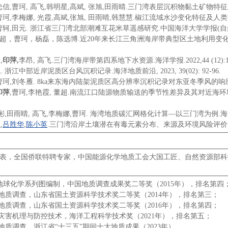
信,曹珂, 高飞,韩明星,高斌, 张旭,田雨晴.三门湾表层沉积物黏土矿物特征及来源分析.
曹珂,李梅娜, 光霞,高斌,张旭, 田雨晴,韩慧慧.椒江流域水沙变化特征及人类活动影响.海
轲,田元. 浙江省三门湾北部潮滩互花米草遥感研究.中国海洋大学学报(自然科学版), 20
，曹珂，杨磊，陈选博.近20年来长江三角洲海岸带典型区土地利用变化与生态环境效
,
印萍
,
李昂, 高飞.三门湾海岸带第四系地下水资源.海洋学报.2022,44 (12):109
 浙江中部近岸泥质区台风沉积记录.海洋地质前沿, 2023, 39(02): 92-96.
曹珂,刘冬雁. 8ka来东海内陆架泥质区高分辨率沉积记录对东亚冬季风的响
印萍
,曹珂,李艳霞, 董超.南流江口陆源物质输送的季节性差异及其对近海环境的
彬,田雨晴, 高飞,李梅娜,曹珂. 海湾地质碳汇网格化计算—以三门湾为例.海洋地质前沿,
勇
吕胜华
陈小英
,
,
.三门湾沿岸土壤潜在有毒元素分布、来源及环境风险评价.
表，全国侨联特聘专家，中国能源化学地质工会大国工匠、自然资源部科
地球化学系列图编制，中国地质调查成果奖二等奖（2015年），排名第四
合地质调查，山东省国土资源科学技术奖二等奖（2014年），排名第三；
合地质调查，山东省国土资源科学技术奖二等奖（2016年），排名第四；
质灾害机理与防控技术，海洋工程科学技术奖（2021年），排名第五；
地质调查，浙江省“十三五”期间十大地质成果（2023年）。