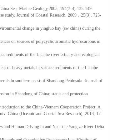
 China Sea, Marine Geology,2003, 194(3-4):135-149.
case study. Journal of Coastal Research, 2009，25(3), 723-
vironmental change in yingluo bay (sw china) during the
ences on sources of polycyclic aromatic hydrocarbons in
ce sediments of the Luanhe river estuary and ecological
nt of heavy metals in surface sediments of the Luanhe
nerals in southern coast of Shandong Peninsula. Journal of
sion in Shandong of China: status and protection
uction to the China-Vietnam Cooperation Project: A
niv. China (Oceanic and Coastal Sea Research), 2018, 17
and Human Driving in and Near the Yangtze River Delta
erals and Quantitative Provenance Identification of