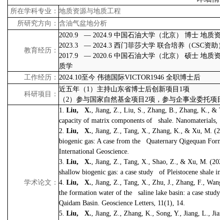
所在学科专业：
地质资源与地质工程
所研究方向：
含油气盆地分析
2020.9
—
2024.9
中国石油大学（北京）
博士
地质
2023.3
—
2024.3
西门菲莎大学
联合培养（
CSC
资助
教育经历：
2017.9
—
2020.6
中国石油大学（北京）
硕士
地质
质学
工作经历：
2024.10
至今
伟德国际VICTOR1946
全职博士后
近五年（
1
）主持山东省博士后创新项目
1
项
科研项目：
（
2
）参与国家自然基金项目
2
项，参与企事业委托项
1.
Liu, X.
, Jiang, Z., Liu, S., Zhang, B., Zhang, K., 
capacity of matrix components of shale. Nanomaterials, 
2.
Liu, X.
, Jiang, Z., Tang, X., Zhang, K., & Xu, M. (
biogenic gas: A case from the Quaternary Qigequan For
International Geoscience.
3.
Liu, X.
, Jiang, Z., Tang, X., Shao, Z., & Xu, M. (2
shallow biogenic gas: a case study of Pleistocene shale 
学术论文：
4.
Liu, X.
, Jiang, Z., Tang, X., Zhu, J., Zhang, F., Wa
the formation water of the saline lake basin: a case st
Qaidam Basin. Geoscience Letters, 11(1), 14.
5.
Liu, X.
, Jiang, Z., Zhang, K., Song, Y., Jiang, L., 