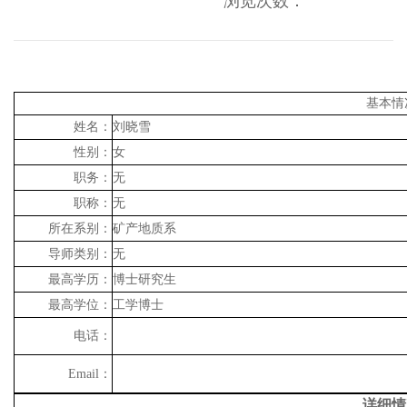
浏览次数：
基本情
姓名：
刘晓雪
性别：
女
职务：
无
职称：
无
所在系别：
矿产地质系
导师类别：
无
最高学历：
博士研究生
最高学位：
工学博士
电话：
Email
：
详细情