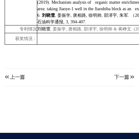
(2019). Mechanism analysis of organic matter enrichmen
area: taking Jiaoye-1 well in the Jiaoshiba block as an e
6.
刘晓雪
,
姜振学
,
唐相路
,
徐明帅
,
邵泽宇
,
朱军
.
（
2
石油科学通报
, 3, 394-407.
专利情况
刘晓雪
,
姜振学
,
唐相路
,
邵泽宇
,
徐明帅
&
蒋峥文
. (
获奖情况：
上一篇
下一篇