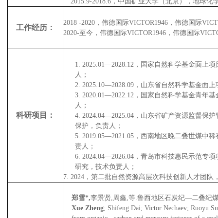
2015.9-2018.6
，中国矿业大学（北京），地球化
2018 -2020
，伟德国际VICTOR1946，伟德国际VIC
工作经历：
2020-
至今，伟德国际VICTOR1946，伟德国际VIC
1.
2025.01
—
2028.12
，国家自然科学基金面上项
人；
2.
2025.10
—
2028.09
，山东省自然科学基金面上
3.
2020.01
—
2022.12
，国家自然科学基金青年基
人；
科研项目：
4.
2024.04
—
2025.04
，山东省矿产资源监督保护
保护，负责人；
5.
2019.05
—
2021.05
，西南地区晚二叠世煤中稀
责人；
6.
2024.04
—
2026.04
，青岛市科技惠民示范专项
研究，技术负责人；
7.
2024
，第二批自然资源高层次科技创新人才团队
郑雪
*,
李景贤
,
周鑫
,
等
.
鲁西地区石炭纪—二叠纪
Xue Zheng
; Shifeng Dai; Victor Nechaev; Ruoyu Su