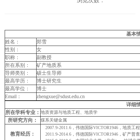
浏览次数：
基本
姓名：
郑雪
性别：
女
职称：
副教授
所在系别：
矿产地质系
导师类别：
硕士生导师
最高学历：
博士研究生
最高学位：
博士
Email
：
zhengxue@sdust.edu.cn
详细
所在学科专业：
地质资源与地质工程、地质学
所研究方向：
煤系关键金属
2007.9-2011.6
，伟德国际VICTOR1946，地质工
教育经历：
2011.9-2014.6
，伟德国际VICTOR1946，矿产