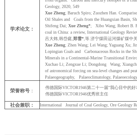
from organic carbon and mercury isotopes of a coal
Geology, 2020, 549
Xue Zheng
; Baruch Spiro; Zuozhen Han. Compariso
Oil Shales and Coals from the Huangxian Basin, Sh
Shifeng Dai;
Xue Zheng*
; Xibo Wang; Robert B. F
学术论文：
coal in China: a review, International Geology Rev
吕大炜
,
韩岱庭
,
郑雪
*
,
等
.
济宁煤田运河煤矿煤中
Xue Zheng
; Zhen Wang; Lei Wang; Yaguang Xu; Jin
Lopingian Coals and Carbonaceous Rocks in the Sh
Minerals in a Continental-Marine Transitional Envi
Xuchao Li; Zengxue Li; Dongdong Wang; Xiangch
of astronomical forcing on sea-level changes and p
Palaeogeography, Palaeoclimatology, Palaeoecology
伟德国际VICTOR1946第二十一届“我心目中的好
荣誉称号
：
伟德国际VICTOR1946优秀班主任
社会兼职：
International Journal of Coal Geology, Ore Geology R