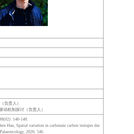
究（负责人）
建及驱动机制探讨（负责人）
: 140-148.
n Han, Spatial variation in carbonate carbon isotopes dur
 Palaeoecology, 2020, 546.