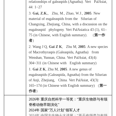
relationships of galeaspids (Agnatha). Vert PalAsiat,
44: 1
−
27
3.
Gai, Z.K.
, Zhu, M., Zhao, W.J.,
2005
. New
material of eugaleaspids from the Silurian of
Changxing, Zhejiang, China, with a discussion on the
eugaleaspid phylogeny. Vert PalAsiatica 43 (1), 61–
75 (in Chinese, with English summary).
（
第一作
者
）
2. Wang J Q,
Gai Z K
, Zhu M,
2005
. A new species
of Macrothyraspis (Galeaspida, Agnatha) from
Wenshan, Yunnan, China. Vert PalAsiat, 43(4):
304~311 (in Chinese with English summary)
1.
Gai Z K
, Zhu M,
2005
. A new genus of
eugaleaspids (Galeaspida, Agnatha) from the Silurian
of Anji, Zhejiang, China. Vert PalAsiat, 43(3):
165~174 (in Chinese with English summary)
（
第一
作者
）
2026
年
重庆自然科学一等奖：“重庆生物群与有颌
脊椎动物早期演化”
2024
年
国家“万人计划”领军人才
2
024
年
中国古生物十大进展：“基干有颌类与有颌