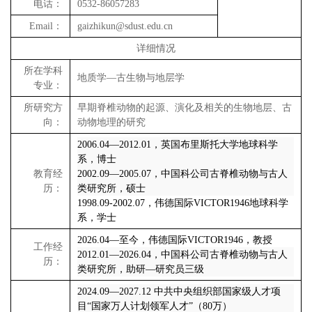
电话：
0532-86057283
Email
：
gaizhikun@sdust.edu.cn
详细情况
所在学科
地质学—古生物与地层学
专业：
所研究方
早期脊椎动物的起源、演化及相关的生物地层、古
向：
动物地理的研究
2006.04
—
2012.01
，英国布里斯托大学地球科学
系，博士
教育经
2002.09
—
2005.07
，中国科公司古脊椎动物与古人
历：
类研究所，硕士
1998.09-2002.07
，伟德国际VICTOR1946地球科学
系，学士
2026.04
—至今，伟德国际VICTOR1946，教授
工作经
2012.01
—
2026.04
，中国科公司古脊椎动物与古人
历：
类研究所，助研—研究员三级
2024.09
—
2027.12
中共中央组织部国家级人才项
目“国家万人计划领军人才”（
80
万）