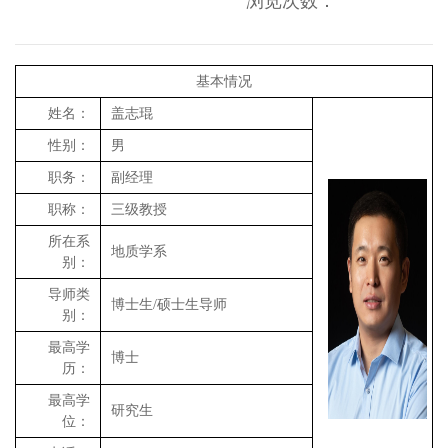
浏览次数：
基本情况
姓名：
盖志琨
性别：
男
职务：
副经理
职称：
三级教授
所在系
地质学系
别：
导师类
博士生
/
硕士生导师
别：
最高学
博士
历：
最高学
研究生
位：