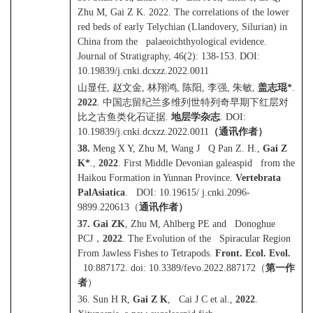
Zhu M, Gai Z K. 2022. The correlations of the lower
red beds of early Telychian (Llandovery, Silurian) in
China from the palaeoichthyological evidence.
Journal of Stratigraphy, 46(2): 138-153. DOI:
10.19839/j.cnki.dcxzz.2022.0011
山显任
,
赵文金
,
林翔鸿
,
陈阳
,
李强
,
朱敏
,
盖志琨
*
.
2022
.
中国志留纪兰多维列世特列奇早期下红层对
比之古鱼类化石证据
.
地层学杂志
. DOI:
10.19839/j.cnki.dcxzz.2022.0011
（通讯作者）
38.
Meng X Y, Zhu M, Wang J Q Pan Z. H.,
Gai Z
K*
.,
2022
. First Middle Devonian galeaspid from the
Haikou Formation in Yunnan Province.
Vertebrata
PalAsiatica
. DOI: 10.19615/ j.cnki.2096-
9899.220613
（
通讯作者）
37. Gai ZK
, Zhu M, Ahlberg PE and Donoghue
PCJ
，
2022
. The Evolution of the Spiracular Region
From Jawless Fishes to Tetrapods.
Front. Ecol. Evol.
10:887172. doi: 10.3389/fevo.2022.887172
（
第一作
者
）
36. Sun H R,
Gai Z K
, Cai J C et al.,
2022
.