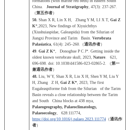
formations (with marine red beds) in eastern South
China.
Journal of Stratigraphy
, 47(3): 237-267.
（
第五作者
）
50.
Shan X R, Lin X H, Zhang Y M, LI X T,
Gai Z
K
*,2023, New findings of Xiyuichthys
(Xiushuiaspidae, Galeaspida) from the Silurian of
Jiangxi Province and Tarim Basin.
Vertebrata
Palasiatica
, 61(4): 245–260.
（
通讯作者
）
49
.
Gai Z K
*, Donoghue P C J*. Getting inside the
oldest known vertebrate skull, 2023,
Nature
. 621,
696-698.
doi: 10.1038/d41586-023-02865-2.
（
第一
兼通讯作者
）
48.
Liu, W Y, Shan X R, Lin X H, Shen Y M, Liu Y
H, Zhang Z H,
Gai Z K*
, 2023, The first
Eugaleaspiforme fish from the Silurian of the Tarim
Basin reveals a close relationship between the Tarim
and South China blocks at 438 mya,
Palaeogeography, Palaeoclimatology,
Palaeoecology
, 628:111774,
https://doi.org/10.1016/j.palaeo.2023.111774
（
通讯作
者
）