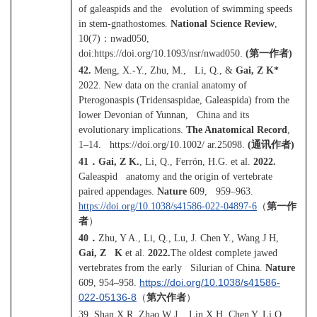
of galeaspids and the evolution of swimming speeds
in stem-gnathostomes.
National Science Review
,
10(7)
：
nwad050,
doi:https://doi.org/10.1093/nsr/nwad050.
(
第一作者
)
42.
Meng, X.-Y., Zhu, M., Li, Q., &
Gai, Z K*
2022. New data on the cranial anatomy of
Pterogonaspis (Tridensaspidae, Galeaspida) from the
lower Devonian of Yunnan, China and its
evolutionary implications.
The Anatomical Record
,
1–14. https://doi.org/10.1002/ ar.25098.
(
通讯作者
)
41
．
Gai, Z K.
, Li, Q., Ferrón, H.G. et al.
2022.
Galeaspid anatomy and the origin of vertebrate
paired appendages.
Nature
609, 959–963.
https://doi.org/10.1038/s41586-022-04897-6
（
第一作
者
）
40
．
Zhu, Y A., Li, Q., Lu, J. Chen Y., Wang J H,
Gai, Z K
et al.
2022.
The oldest complete jawed
vertebrates from the early Silurian of China.
Nature
https://doi.org/10.1038/s41586-
609, 954–958.
022-05136-8
（
第六作者
）
39. Shan X R, Zhao W J, Lin X H, Chen Y, Li Q,