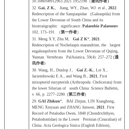
10.1080/08912963.2021.1952198
（
通讯作者）
32.
Gai, Z K.
, Jiang, WY., Zhao, WJ. et al.,
2022
.
Redescription of the Sanqiaspidae (Galeaspida) from
the Lower Devonian of South China and its
biostratigraphic significance.
Palaeobio Palaeoenv
102, 173–191.
（
第一作者
）
31. Meng X Y, Zhu M,
Gai Z K
*,
2021
.
Redescription of Nochelaspis maeandrine, the largest
eugaleaspiform from the Lower Devonian of Qujing,
Yunnan. Vertebrata PalAsiatica, 59(4): 257–272 (
通
讯作者
)
30. Wang, H., Dunlop J.,
Gai Z.-K.
, Lei X.,
Jarzembowski E.A., and Wang B.,
2021
, First
mixopterid eurypterids (Arthropoda: Chelicerata) from
the lower Silurian of south China: Science Bulletin,
v. 66, p. 2277–2280. (
第三作者
)
29.
GAI Zhikun
*, BAI Zhijun, LIN Xianghong,
MENG Xinyuan and ZHANG Junwen,
2021
. First
Record of Petalodus Owen, 1840 (Chondrichthyes,
Petalodontidae) in the Lower Permian (Cisuralian) of
China. Acta Geologica Sinica (English Edition),