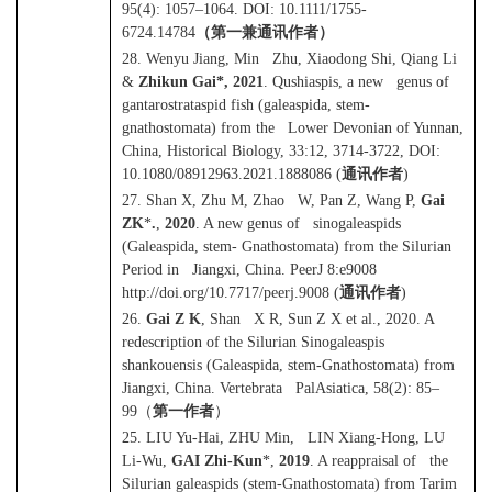
95(4): 1057–1064. DOI: 10.1111/1755-
6724.14784
（第一兼通讯作者）
28. Wenyu Jiang, Min Zhu, Xiaodong Shi, Qiang Li
&
Zhikun Gai*, 2021
. Qushiaspis, a new genus of
gantarostrataspid fish (galeaspida, stem-
gnathostomata) from the Lower Devonian of Yunnan,
China, Historical Biology, 33:12, 3714-3722, DOI:
10.1080/08912963.2021.1888086 (
通讯作者
)
27. Shan X, Zhu M, Zhao W, Pan Z, Wang P,
Gai
ZK
*
.
,
2020
. A new genus of sinogaleaspids
(Galeaspida, stem- Gnathostomata) from the Silurian
Period in Jiangxi, China. PeerJ 8:e9008
http://doi.org/10.7717/peerj.9008 (
通讯作者
)
26.
Gai Z K
, Shan X R, Sun Z X et al., 2020. A
redescription of the Silurian Sinogaleaspis
shankouensis (Galeaspida, stem-Gnathostomata) from
Jiangxi, China. Vertebrata PalAsiatica, 58(2): 85–
99
（
第一作者
）
25. LIU Yu-Hai, ZHU Min, LIN Xiang-Hong, LU
Li-Wu,
GAI Zhi-Kun
*,
2019
. A reappraisal of the
Silurian galeaspids (stem-Gnathostomata) from Tarim