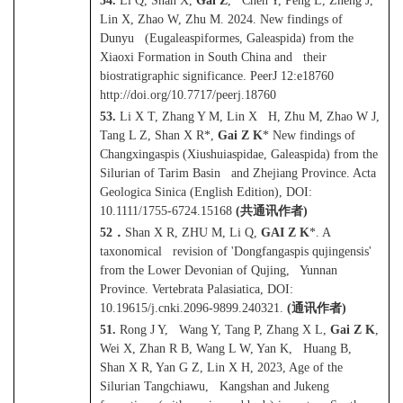
54.
Li Q, Shan X,
Gai Z
, Chen Y, Peng L, Zheng J,
Lin X, Zhao W, Zhu M. 2024. New findings of
Dunyu (Eugaleaspiformes, Galeaspida) from the
Xiaoxi Formation in South China and their
biostratigraphic significance. PeerJ 12:e18760
http://doi.org/10.7717/peerj.18760
53.
Li X T, Zhang Y M, Lin X H, Zhu M, Zhao W J,
Tang L Z, Shan X R*,
Gai Z K
* New findings of
Changxingaspis (Xiushuiaspidae, Galeaspida) from the
Silurian of Tarim Basin and Zhejiang Province. Acta
Geologica Sinica (English Edition), DOI:
10.1111/1755-6724.15168
(
共通讯作者
)
52
．
Shan X R, ZHU M, Li Q,
GAI Z K
*. A
taxonomical revision of 'Dongfangaspis qujingensis'
from the Lower Devonian of Qujing, Yunnan
Province. Vertebrata Palasiatica, DOI:
10.19615/j.cnki.2096-9899.240321.
(
通讯作者
)
51.
Rong J Y, Wang Y, Tang P, Zhang X L,
Gai Z K
,
Wei X, Zhan R B, Wang L W, Yan K, Huang B,
Shan X R, Yan G Z, Lin X H, 2023, Age of the
Silurian Tangchiawu, Kangshan and Jukeng