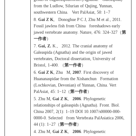
from the Ludlow, Silurian of Qujing, Yunnan,
southwestern China. Vert PalAsiat, 50: 1
−
7
8.
Gai Z K
, Donoghue P C J, Zhu M et al., 2011.
Fossil jawless fish from China foreshadows early
jawed vertebrate anatomy. Nature, 476: 324–327
（
第
一作者
）
7.
Gai, Z.
K., 2012. The cranial anatomy of
Galeaspida (Agnatha) and the origin of jawed
vertebrates, Doctoral dissertation, University of
Bristol, 1-400.
（
第一作者
）
6.
Gai Z K
, Zhu M,
2007
. First discovery of
Huananaspidae from the Xishanchun Formation
(Lochkovian, Devonian) of Yunnan, China. Vert
PalAsiat, 45: 1
−
12
（
第一作者
）
5. Zhu M,
Gai Z K
,
2006
. Phylogenetic
relationships of galeaspids (Agnatha). Front. Biol.
China 2007, 2(1): 1–19 DOI 10.1007/s00000-000-
0000-0.
Selected from Vertebrata PalAsiatica 2006,
44 (1): 1
−
27
（
第一作者
）
4. Zhu M,
Gai Z K
,
2006
. Phylogenetic