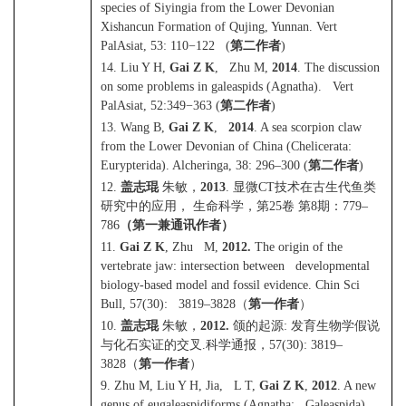
species of Siyingia from the Lower Devonian
Xishancun Formation of Qujing, Yunnan. Vert
PalAsiat, 53: 110
−
122 (
第二作者
)
14. Liu Y H,
Gai Z K
, Zhu M,
2014
. The discussion
on some problems in galeaspids (Agnatha). Vert
PalAsiat, 52:349
−
363 (
第二作者
)
13. Wang B,
Gai Z K
,
2014
. A sea scorpion claw
from the Lower Devonian of China (Chelicerata:
Eurypterida). Alcheringa, 38: 296–300 (
第二作者
)
12.
盖志琨
朱敏，
2013
.
显微
CT
技术在古生代鱼类
研究中的应用，
生命科学，第
25
卷
第
8
期：
779–
786
（第一兼通讯作者）
11.
Gai Z K
, Zhu M,
2012.
The origin of the
vertebrate jaw: intersection between developmental
biology-based model and fossil evidence. Chin Sci
Bull, 57(30): 3819–3828
（
第一作者
）
10.
盖志琨
朱敏，
2012.
颌的起源
:
发育生物学假说
与化石实证的交叉
.
科学通报，
57(30): 3819–
3828
（
第一作者
）
9. Zhu M, Liu Y H, Jia, L T,
Gai Z K
,
2012
. A new
genus of eugaleaspidiforms (Agnatha: Galeaspida)