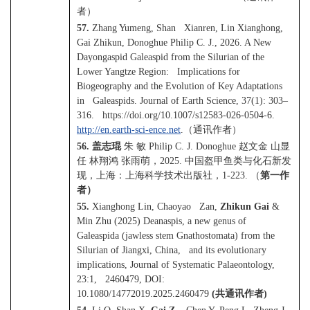
者）
57.
Zhang Yumeng, Shan Xianren, Lin Xianghong,
Gai Zhikun, Donoghue Philip C. J., 2026. A New
Dayongaspid Galeaspid from the Silurian of the
Lower Yangtze Region: Implications for
Biogeography and the Evolution of Key Adaptations
in Galeaspids. Journal of Earth Science, 37(1): 303–
316. https://doi.org/10.1007/s12583-026-0504-6.
http://en.earth-sci-ence.net
.
（通讯作者）
56.
盖志琨
朱
敏
Philip C. J. Donoghue
赵文金
山显
任
林翔鸿
张雨萌，
2025.
中国盔甲鱼类与化石新发
现，上海：上海科学技术出版社，
1-223.
（
第一作
者）
55.
Xianghong Lin, Chaoyao Zan,
Zhikun Gai
&
Min Zhu (2025) Deanaspis, a new genus of
Galeaspida (jawless stem Gnathostomata) from the
Silurian of Jiangxi, China, and its evolutionary
implications, Journal of Systematic Palaeontology,
23:1, 2460479, DOI:
10.1080/14772019.2025.2460479
(
共通讯作者
)