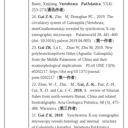
Basin, Xinjiang.
Vertebrata PalAsiatica
, 57(4):
253–273(
通讯作者
)
24.
Gai Z-K
, Zhu M, Donoghue PC., 2019. The
circulatory system of Galeaspida (Vertebrata;
stemGnathostomata) revealed by synchrotron X-ray
tomographic microscopy. Palaeoworld 28, 441–460.
(doi: 10.1016/j.palwor.2019.04.005)
（
第一作者
）
23.
Gai ZK
, Lu L, Zhao W, Zhu M, 2018. New
polybranchiaspiform fishes (Agnatha: Galeaspida)
from the Middle Palaeozoic of China and their
ecomorphological implications. PLoS ONE 13(9):
e0202217. https://doi.org/10.1371/journal.
pone.0202217
（
第一作者
）
22. Zhao, W.-J., Zhu, M.,
Gai, Z.-K.
, Pan, Z.-H.,
Cui, X.-D. and Cai, J.-C.
2018.
A review of Silurian
fishes from north-western Hunan, China and related
biostratigraphy. Acta Geologica Polonica, 68 (3), 475–
486. Warszawa. (
第三作者
)
21.
Gai Z K
,
2018
. Synchrotron X-ray tomographic
microscopy reveals histology and internal structure
of Galeaspida (Agnatha). Vertebrata PalAsiatica,