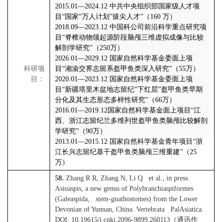
2015.01
—
2024.12
中共中央组织部国家级人才项
目“国家
“
万人计划
”
拔尖人才”（
160
万）
2018.09
—
2023.12
中国科公司前沿科学重点研究项
目“脊椎动物颌起源阶段脑颅三维虚拟成像与比较
解剖学研究”（
250
万）
2026.01
—
2029.12
国家自然科学基金委面上项
科研项
目“湘渝交界志留系盔甲鱼类深入研究”（
55
万）
目：
2020.01
—
2023.12
国家自然科学基金委面上项
目“新疆塔里木盆地志留纪
“
下红层
”
盔甲鱼类早期
分化及其生态形态多样性研究”（
66
万）
2016.01
—
2019.12
国家自然科学基金面上项目“江
西、浙江志留纪兰多维列世盔甲鱼类脑颅比较解剖
学研究”（
90
万）
2013.01
—
2015.12
国家自然科学基金青年项目“浙
江长兴志留纪基干盔甲鱼类脑颅三维重建”（
25
万）
58.
Zhang R R, Zhang N, Li Q et al., in press.
Asioaspis, a new genus of Polybranchiaspiformes
(Galeaspida, stem-gnathostomes) from the Lower
Devonian of Yunnan, China. Vertebrata PalAsiatica.
DOI: 10.19615/j.cnki.2096-9899.260113
（通讯作