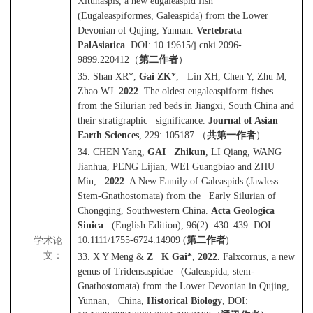
Xitunaspis, a new eugaleaspid fish
(Eugaleaspiformes, Galeaspida) from the Lower
Devonian of Qujing, Yunnan.
Vertebrata
PalAsiatica
. DOI: 10.19615/j.cnki.2096-
9899.220412
（
第二作者
）
35. Shan XR*,
Gai ZK
*, Lin XH, Chen Y, Zhu M,
Zhao WJ.
2022
. The oldest eugaleaspiform fishes
from the Silurian red beds in Jiangxi, South China and
their stratigraphic significance.
Journal of Asian
Earth Sciences
, 229: 105187.
（
共第一作者
）
34. CHEN Yang,
GAI Zhikun
, LI Qiang, WANG
Jianhua, PENG Lijian, WEI Guangbiao and ZHU
Min,
2022
. A New Family of Galeaspids (Jawless
Stem-Gnathostomata) from the Early Silurian of
Chongqing, Southwestern China.
Acta Geologica
Sinica
(English Edition), 96(2): 430–439. DOI:
10.1111/1755-6724.14909 (
第二作者
)
学术论
文：
33. X Y Meng &
Z K Gai*
,
2022.
Falxcornus, a new
genus of Tridensaspidae (Galeaspida, stem-
Gnathostomata) from the Lower Devonian in Qujing,
Yunnan, China,
Historical Biology
, DOI: