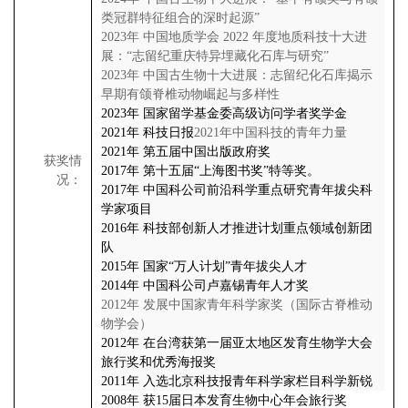
类冠群特征组合的深时起源”
2023
年
中国地质学会
2022
年度地质科技十大进
展：“志留纪重庆特异埋藏化石库与研究”
2023
年
中国古生物十大进展：志留纪化石库揭示
早期有颌脊椎动物崛起与多样性
2023
年
国家留学基金委高级访问学者奖学金
2021
年
科技日报
2021
年中国科技的青年力量
2021
年
第五届中国出版政府奖
获奖情
2017
年
第十五届“上海图书奖”特等奖。
况：
2017
年
中国科公司前沿科学重点研究青年拔尖科
学家项目
2016
年
科技部创新人才推进计划重点领域创新团
队
2015
年
国家“万人计划”青年拔尖人才
2014
年
中国科公司卢嘉锡青年人才奖
2012
年
发展中国家青年科学家奖（国际古脊椎动
物学会）
2012
年
在台湾获第一届亚太地区发育生物学大会
旅行奖和优秀海报奖
2011
年
入选北京科技报青年科学家栏目科学新锐
2008
年
获
15
届日本发育生物中心年会旅行奖