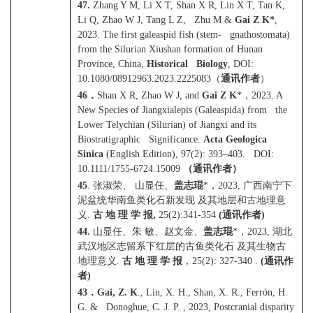
47.
Zhang Y M, Li X T, Shan X R, Lin X T, Tan K,
Li Q, Zhao W J, Tang L Z, Zhu M &
Gai Z K*
,
2023. The first galeaspid fish (stem- gnathostomata)
from the Silurian Xiushan formation of Hunan
Province, China,
Historical Biology
, DOI:
10.1080/08912963.2023.2225083
（
通讯作者
）
46
．
Shan X R, Zhao W J, and
Gai Z K
*
，
2023. A
New Species of Jiangxialepis (Galeaspida) from the
Lower Telychian (Silurian) of Jiangxi and its
Biostratigraphic Significance.
Acta Geologica
Sinica
(English Edition), 97(2): 393–403. DOI:
10.1111/1755-6724.15009
（通讯作者）
45
.
张淑荣、
山显任、
盖志琨
*
，
2023,
广西南宁下
泥盆统华南鱼类化石新发现
及其地层和古地理意
义
.
古
地
理
学
报
,
25(2):341-354
(
通讯作者
)
44.
山显任、朱
敏、赵文金、
盖志琨
*
，
2023,
湖北
武汉地区志留系下红层的古鱼类化石
及其生物古
地理意义
.
古
地
理
学
报
，
25(2): 327-340 .
(
通讯作
者
)
43
．
Gai, Z. K
., Lin, X. H., Shan, X. R., Ferrón, H.
G. & Donoghue, C. J. P. , 2023, Postcranial disparity