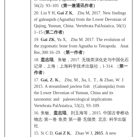
56(2): 93–105
（第一兼通讯作者）
20. Liu Y H,
Gai Z K
, Zhu M, 2017. New findings
of galeaspids (Agnatha) from the Lower Devonian of
Qujing, Yunnan, China. Vertebrata PalAsiatica, 56(1):
1–15 (
第二作者
)
19.
Gai ZK
, Yu X, Zhu M. 2017. The evolution of
the zygomatic bone from Agnatha to Tetrapoda. Anat
Rec,300:16–29.
（
第一作者
）
18.
盖志琨
、朱敏，
2017.
无颌类演化史与中国化石
记录，上海：上海科学技术出版社，
1-314.
（
第一
作者
）
17.
Gai, Z. K.
, Zhu, M., Jia, L. T., & Zhao, W. J.
2015. A streamlined jawless fish (Galeaspida) from
the Lower Devonian of Yunnan, China and its
taxonomic and paleoecological implications.
Vertebrata PalAsiatica, 53(2), 93–109.
16.
朱敏、
盖志琨
、刘玉海等，
2015.
中国古脊椎动
物志
·
第一卷
·
鱼类
·
第一册
·
无颌类
.
北京
:
科学出版
社
.
15. Si C D,
Gai Z K
, Zhao W J,
2015
. A new