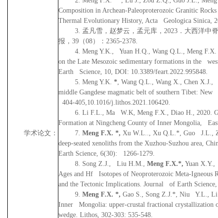
2. Meng F.X. *, Lu J., Zou Z.Q., Guo J.L., Meng 
Composition in Archean-Paleoproterozoic Granitic Rocks
Thermal Evolutionary History, Acta Geologica Sinica, 2
3.
孟凡雪，赵梦云，孟元库，
2023
．大西洋中
报，
39
（
08
）：
2365-2378.
4. Meng Y.K., Yuan H.Q., Wang Q.L., Meng F.X. *
on the Late Mesozoic sedimentary formations in the west
Earth Science, 10, DOI: 10.3389/feart.2022.995848.
5. Meng Y.K.
*
, Wang Q.L., Wang X., Chen X.J.,
middle Gangdese magmatic belt of southern Tibet: New 
404-405,10.1016/j.lithos.2021.106420.
6. Li F.L., Ma W.K, Meng F.X., Diao H., 2020. Ge
Formation at Ningcheng County of Inner Mongolia, Easte
学术论文：
7.
Meng F.X. *,
Xu W.L.., Xu Q.L.*, Guo J.L., Z
deep-seated xenoliths from the Xuzhou-Suzhou area, Chi
Earth Science, 6(30): 1266-1279.
8. Song Z.J., Liu H.M.,
Meng F.X.*,
Yuan X.Y., 
Ages and Hf Isotopes of Neoproterozoic Meta-Igneous R
and the Tectonic Implications. Journal of Earth Science
9.
Meng F.X. *,
Gao S., Song Z.J.*, Niu Y.L., Li
Inner Mongolia: upper-crustal fractional crystallization
wedge. Lithos, 302-303: 535-548.