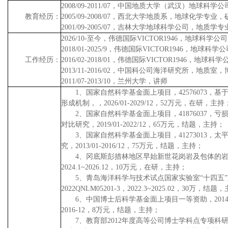
2008/09-2011/07
，中国地质大学（武汉）地球科学公
教育经历：
2005/09-2008/07
，西北大学地质系，地球化学专业，
2001/09-2005/07
，吉林大学地球科学公司，地质学专
2026/10-
至今，伟德国际VICTOR1946，地球科学公
2018/01-2025/9
，伟德国际VICTOR1946，地球科学
工作经历：
2016/02-2018/01
，伟德国际VICTOR1946，地球科
2013/11-2016/02
，中国科公司海洋研究所，地质室，
2011/07-2013/10
，兰州大学，讲师
1
、国家自然科学基金面上项目，
42576073
，基
形成机制，，
2026/01-2029/12
，
52
万元，在研，主持
2
、国家自然科学基金面上项目，
41876037
，亏
对比研究，
2019/01-2022/12
，
65
万元，结题，主持；
3
、
国家自然科学基金面上项目，
41273013
，太
究，
2013/01-2016/12
，
75
万元，结题，主持；
4
、冈底斯彭措林地区早始新世花岗岩及包体的
2024.1~2026.12
，
10
万元，在研，主持；
5
、青岛海洋科学与技术试点国家实验室“十四五”
2022QNLM05201-3
，
2022.3~2025.02
，
30
万，结题，
6
、
中国博士后科学基金面上项目一等资助，
201
2016-12
，
8
万元，结题，主持；
7
、
教育部
2012
年度高等公司博士学科点专项科