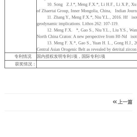
10. Song Z.J.*, Meng F.X.*, Li H.F., Li X.P., 
of Zhaertai Group, Inner Mongolia, China, Indian Journ
11. Zhang Y., Meng F.X.*, Niu Y.L., 2016.
Hf isot
geodynamic implications. Lithos 262: 107-119.
12. Meng F.X. *, Gao S., Niu Y.L., Liu Y.S., Wan
North China Craton: A new perspective from Hf-Nd isot
13. Meng F. X.*, Gao S., Yuan H. L., Gong H.J., 
Central Asian Orogenic Belt as revealed by detrital zirc
专利情况
国内授权发明专利
1
项，国际专利
1
项
获奖情况：
上一篇