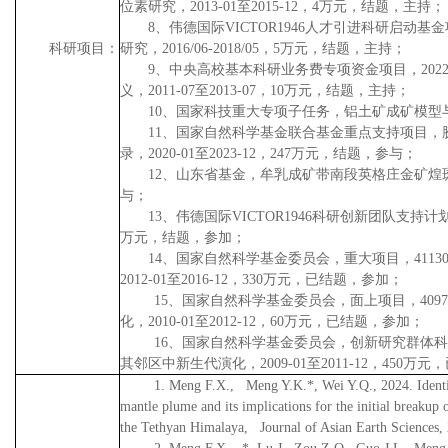
位素研究，
2013-01
至
2015-12
，
4
万元，结题，主持；
8
、
伟德国际VICTOR1946人才引进科研启动基
科研项目：
研究，
2016/06-2018/05
，
5
万元，结题，主持；
9
、
中央高校基本科研业务费专项资金项目，
202
义，
2011-07
至
2013-07
，
10
万元，结题，主持；
10
、
国家科技重大专项子任务，铝土矿成矿模型
11
、国家自然科学基金联合基金重点支持项目，
录，
2020-01
至
2023-12
，
247
万元，结题，参与；
12
、山东省基金，牟乳成矿带南段英格庄金矿煌
与；
13
、
伟德国际VICTOR1946科研创新团队支持计
万元，结题，参加；
14
、国家自然科学基金委员会，重大项目，
4113
2012-01
至
2016-12
，
330
万元，已结题，参加；
15
、国家自然科学基金委员会，面上项目，
4097
化，
2010-01
至
2012-12
，
60
万元，已结题，参加；
16
、国家自然科学基金委员会，创新研究群体科
其邻区中新生代演化，
2009-01
至
2011-12
，
450
万元，
1. Meng F.X., Meng Y.K.*, Wei Y.Q., 2024. Ident
mantle plume and its implications for the initial breaku
the Tethyan Himalaya, Journal of Asian Earth Sciences,