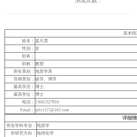
浏览次数：
基本情
姓名：
孟凡雪
性别：
女
职务：
职称：
教授
所在系别：
地质学系
导师类别：
硕导、博导
最高学历：
博士
最高学位：
博士
电话：
13665327810
Email
：
mfx1117@163.com
详细情
所在学科专业：
地质学
所研究方向：
地球化学