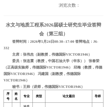
浏览次数：
水文与地质工程系
2026
届硕士研究生毕业答辩
会（第三组）
答辩时间：
2026
年
5
月
24
日
08:30--17:00
答辩地点：
J6-
332
主席：张伟杰（副教授，伟德国际VICTOR1946）
委员：张连震（教授，中国石油大学（华东））
张春荣
（正高级实验师，伟德国际VICTOR1946）
邱梅（教授，伟德
国际VICTOR1946）
冯建国（副教授，伟德国际
VICTOR1946）
秘书：王帅（讲师，伟德国际VICTOR1946）
序
姓
专业
类型
论文题目
导师
号
名
地质