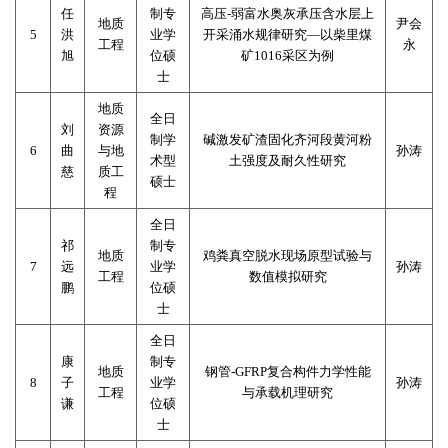
任
制专
高压
-
弱富水奥灰承压含水层上
地质
尹会
5
洪
业学
开采涌水规律研究
—
以柴里煤
工程
永
旭
位硕
矿
1016
采区为例
士
地质
全日
刘
资源
制学
碱激发矿渣固化齐河段黄河粉
6
曲
与地
孙涛
术型
土强度及耐久性研究
慈
质工
硕士
程
全日
祁
制专
地质
鸡粪真空脱水现场原型试验与
7
远
业学
孙涛
工程
数值模拟研究
鹏
位硕
士
全日
康
制专
地质
钢管
-GFRP
复合构件力学性能
8
子
业学
孙涛
工程
与承载机理研究
谦
位硕
士