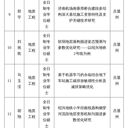
全日
制专
济南机场南垂滑桥合建段多结
郑
地质
吕显
9
业学
构深大基坑施工变形特性及支
宇
工程
州
位硕
护关键技术研究
士
全日
刘
制专
软弱地层盾构掘进姿态预测与
地质
吕显
10
祝
业学
参数优化研究
——
以绍兴地铁
工程
州
凯
位硕
2
号线为例
士
全日
马
制专
基于机器学习的永临结合地下
地质
吕显
11
玉
业学
车站施工碳排放敏感性分析及
工程
州
滢
位硕
减排策略优化
士
全日
制专
绍兴地铁小半径曲线盾构侧穿
胡
地质
吕显
12
业学
河流段地层变形机制与掘进参
翔
工程
州
位硕
数优化研究
士