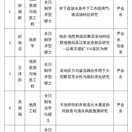
全日
孙
资源
制学
井下疏放水条件下工作面周气
-
尹会
1
德
与地
术型
液流场特征研究
永
辉
质工
硕士
程
全日
尹会
邰
地垒
-
地堑构造区断层采动特征
地质
制学
永、
2
淑
数值模拟及注浆改造效应研究
学
术型
倪金
贞
—
以蒋庄煤矿
316
采区为例
硕士
龙
地质
全日
王
资源
制学
采动应力与渗流耦合作用下大
尹会
3
泽
与地
术型
型断层导水性与煤柱优化研究
永
田
质工
硕士
程
全日
高
制专
地质
天池井田斜井巷道出水通道协
尹会
4
德
业学
工程
同探查与涌水风险预测研究
永
瑞
位硕
士
全日