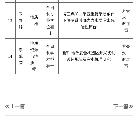
全日
尹会
宋
制专
济三煤矿二采区重复采动条件
地质
永、
13
雨
业学
下侏罗系砂砾岩含水层突水危
工程
谢道
婷
位硕
险性评价
雷
士
地质
全日
尹会
李
资源
制学
地堑
-
地垒复合构造区开采扰动
永、
14
婉
与地
术型
破坏规律及突水机理研究
谢道
莹
质工
硕士
雷
程
上一篇
下一篇