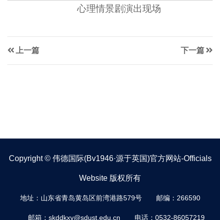
心理情景剧演出现场
上一篇
下一篇
Copyright © 伟德国际(bv1946·源于英国)官方网站-Officials
Website 版权所有
地址：山东省青岛黄岛区前湾港路579号
邮编：266590
邮箱：skddkxy@sdust.edu.cn
电话：0532-86057219