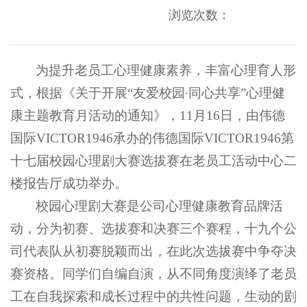
浏览次数：
为提升老员工心理健康素养，丰富心理育人形
式，根据《关于开展“友爱校园∙同心共享”心理健
康主题教育月活动的通知》，11月16日，由伟德
国际VICTOR1946承办的伟德国际VICTOR1946第
十七届校园心理剧大赛选拔赛在老员工活动中心二
楼报告厅成功举办。
校园心理剧大赛是公司心理健康教育品牌活
动，分为初赛、选拔赛和决赛三个赛程，十九个公
司代表队从初赛脱颖而出，在此次选拔赛中争夺决
赛资格。同学们自编自演，从不同角度演绎了老员
工在自我探索和成长过程中的共性问题，生动的剧