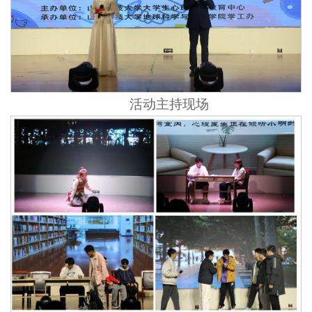
活动主持现场