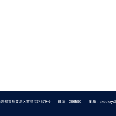
东省青岛黄岛区前湾港路579号
邮编：266590
邮箱：skddkxy@s