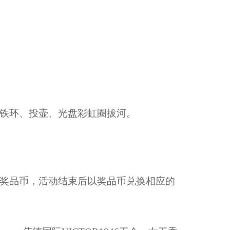
滚铁环、投壶、光盘彩虹圈拔河。
放奖品币，活动结束后以奖品币兑换相应的