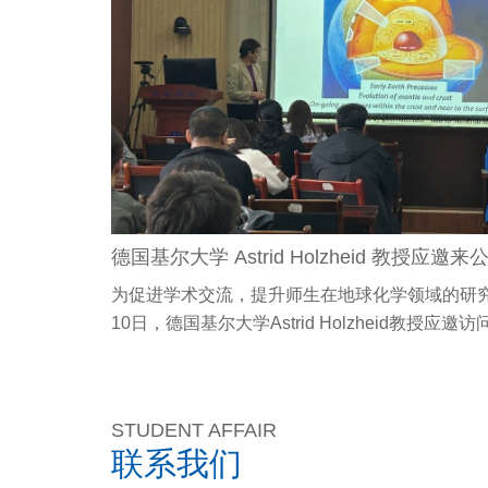
德国基尔大学 Astrid Holzheid 教授应
为促进学术交流，提升师生在地球化学领域的研究
10日，德国基尔大学Astrid Holzheid教授应邀
STUDENT AFFAIR
联系我们