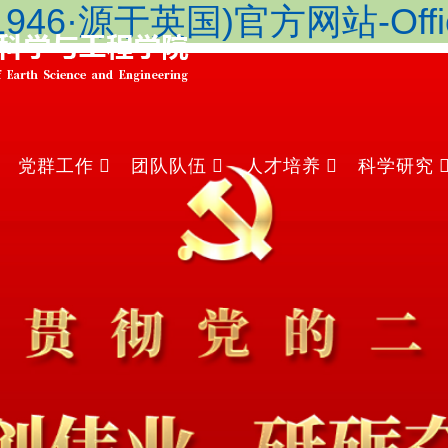
46·源于英国)官方网站-Officia
党群工作
团队队伍
人才培养
科学研究