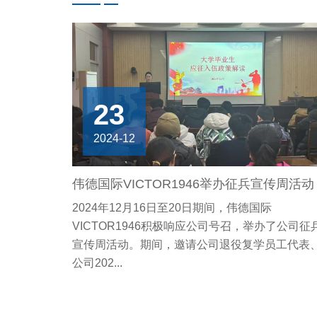
23
2024-12
伟德国际VICTOR1946举办征兵宣传周活动
2024年12月16日至20日期间，伟德国际
VICTOR1946积极响应公司号召，举办了公司征
宣传周活动。期间，邀请公司退役复学员工代表
公司202...