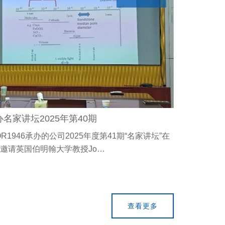
办名家讲坛2025年第40期
R1946承办的公司2025年度第41期“名家讲坛”在
坛邀请英国伯明翰大学教授Jo…
查看更多