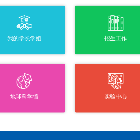
我的学长学姐
招生工作
地球科学馆
实验中心